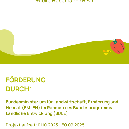
Wibke Hüsemann (B.A.)
Telefon:
+49 (0) 5826 988 63530
wi.huesemann@ostfalia.de
FÖRDERUNG
DURCH:
Bundesministerium für Landwirtschaft, Ernährung und
Heimat (BMLEH) im Rahmen des Bundesprogramms
Ländliche Entwicklung (BULE)
Projektlaufzeit: 01.10.2023 – 30.09.2025