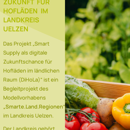
ZUKUNFT FÜR
HOFLÄDEN IM
LANDKREIS
UELZEN
Das Projekt „Smart
Supply als digitale
Zukunftschance für
Hofläden im ländlichen
Raum (DiHoLa)“ ist ein
Begleitprojekt des
Modellvorhabens
„Smarte.Land.Regionen“
im Landkreis Uelzen.
Der Landkreis gehört