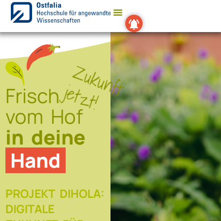
Zukunft
jetzt!
Frisch
vom Hof
in deine
Hand
PROJEKT DIHOLA:
DIGITALE